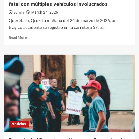
fatal con múltiples vehículos involucrados
admin
March 24, 2026
Querétaro, Qro.- La mañana del 24 de marzo de 2026, un
trágico accidente se registró en la carretera 57, a...
Read
Read More
more
about
Tragedia
en
Querétaro:
Tráiler
provoca
accidente
fatal
con
múltiples
vehículos
involucrados
Noticias