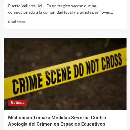
Puerto Vallarta, Jal. - En un trágico suceso que ha
conmocionado a la comunidad local y a turistas, un joven...
Read
Read More
more
about
Tragedia
en
el
Mar:
Muere
Turista
en
Puerto
Vallarta
Tras
Falla
de
Noticias
Su
Paracaídas
Michoacán Tomará Medidas Severas Contra
Apología del Crimen en Espacios Educativos