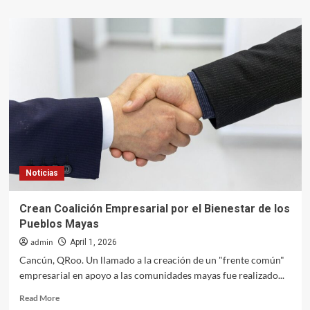
about
Playas
de
Acapulco
Registran
Lleno
Total
en
Sábado
de
Gloria
Noticias
Crean Coalición Empresarial por el Bienestar de los
Pueblos Mayas
admin
April 1, 2026
Cancún, QRoo. Un llamado a la creación de un "frente común"
empresarial en apoyo a las comunidades mayas fue realizado...
Read
Read More
more