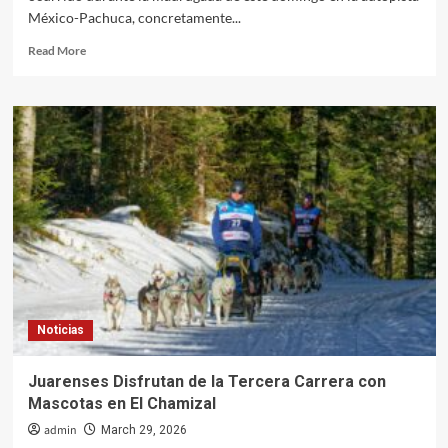
México-Pachuca, concretamente...
Read
Read More
more
about
Trágico
choque
en
la
autopista
México-
Pachuca
deja
dos
muertos
y
nueve
Noticias
heridos
en
Tecámac
Juarenses Disfrutan de la Tercera Carrera con
Mascotas en El Chamizal
admin
March 29, 2026