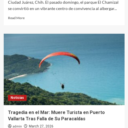
Ciudad Juárez, Chih. El pasado domingo, el parque El Chamizal
se convirtió en un vibrante centro de convivencia al albergar...
Read
Read More
more
about
Juarenses
Disfrutan
de
la
Tercera
Carrera
con
Mascotas
en
El
Chamizal
Noticias
Tragedia en el Mar: Muere Turista en Puerto
Vallarta Tras Falla de Su Paracaídas
admin
March 27, 2026