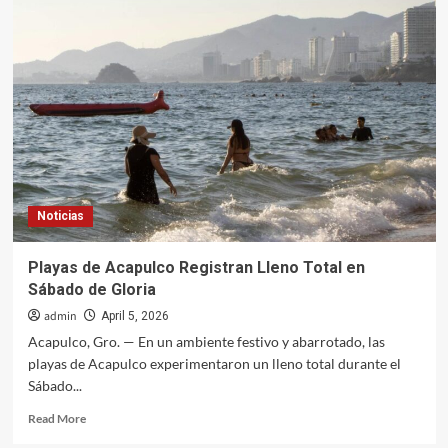
Celebra
la
26ª
Edición
del
Festival
Nacional
del
Ostión,
Esperando
25,000
Noticias
Asistentes
Playas de Acapulco Registran Lleno Total en
Sábado de Gloria
admin
April 5, 2026
Acapulco, Gro. — En un ambiente festivo y abarrotado, las
playas de Acapulco experimentaron un lleno total durante el
Sábado...
Read
Read More
more