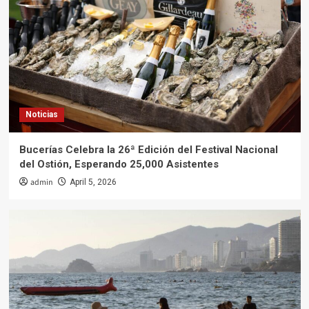
Noticias
Saqueo de Huevos de Tortuga Golfina en las
Playas de Oaxaca: Urge a Proteger esta
Especie en Peligro
4
Noticias
Trágico choque en la autopista México-
Pachuca deja dos muertos y nueve heridos
Noticias
en Tecámac
5
Bucerías Celebra la 26ª Edición del Festival Nacional
Noticias
del Ostión, Esperando 25,000 Asistentes
Bucerías Celebra la 26ª Edición del Festival
Nacional del Ostión, Esperando 25,000
admin
April 5, 2026
Asistentes
1
Noticias
Playas de Acapulco Registran Lleno Total en
Sábado de Gloria
2