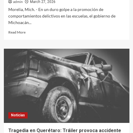
admin
March 27, 2026
Morelia, Mich. - En un duro golpe a la promoción de
comportamientos delictivos en las escuelas, el gobierno de
Michoacán...
Read
Read More
more
about
Michoacán
Tomará
Medidas
Severas
Contra
Apología
del
Crimen
en
Espacios
Educativos
Noticias
Tragedia en Querétaro: Tráiler provoca accidente