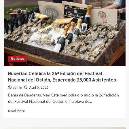
Noticias
Bucerías Celebra la 26ª Edición del Festival
Nacional del Ostión, Esperando 25,000 Asistentes
admin
April 5, 2026
Bahía de Banderas, Nay. Este mediodía dio inicio la 26ª edición
del Festival Nacional del Ostión en la playa de...
Read
Read More
more
about
Bucerías