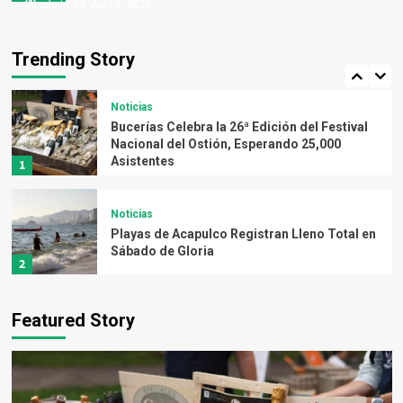
admin
admin
April 5, 2026
April 5, 2026
Noticias
Trágico choque en la autopista México-
Pachuca deja dos muertos y nueve heridos
Trending Story
en Tecámac
5
Noticias
Bucerías Celebra la 26ª Edición del Festival
Nacional del Ostión, Esperando 25,000
Asistentes
1
Noticias
Playas de Acapulco Registran Lleno Total en
Sábado de Gloria
2
Noticias
Featured Story
Crean Coalición Empresarial por el
Bienestar de los Pueblos Mayas
3