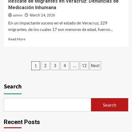
Rescate de Migrantes en Veracruz: Denuncias de
Medicación Inhumana
admin
March 24, 2026
En un impactante suceso en el estado de Veracruz, 229
migrantes, de los cuales 17 son menores de edad, fueron...
Read
Read More
more
about
Rescate
de
Posts
1
…
2
3
4
12
Next
Migrantes
en
pagination
Veracruz:
Denuncias
Search
de
Medicación
Inhumana
Search
Recent Posts