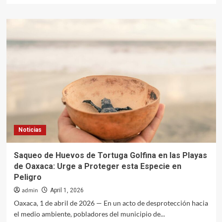
about
Crean
Coalición
Empresarial
por
el
Bienestar
de
los
Pueblos
Mayas
Noticias
Saqueo de Huevos de Tortuga Golfina en las Playas
de Oaxaca: Urge a Proteger esta Especie en
Peligro
admin
April 1, 2026
Oaxaca, 1 de abril de 2026 — En un acto de desprotección hacia
el medio ambiente, pobladores del municipio de...