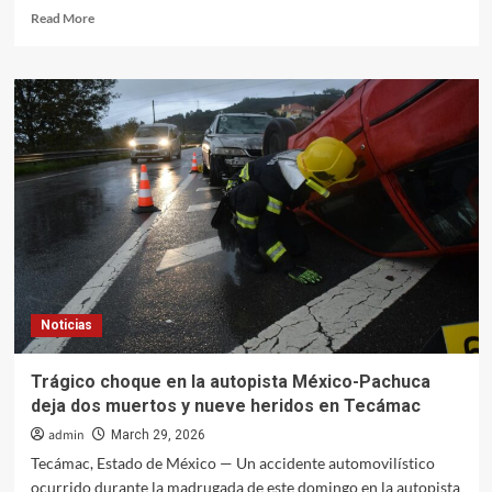
Read
Read More
more
about
Saqueo
de
Huevos
de
Tortuga
Golfina
en
las
Playas
de
Oaxaca:
Urge
Noticias
a
Proteger
esta
Trágico choque en la autopista México-Pachuca
Especie
deja dos muertos y nueve heridos en Tecámac
en
Peligro
admin
March 29, 2026
Tecámac, Estado de México — Un accidente automovilístico
ocurrido durante la madrugada de este domingo en la autopista